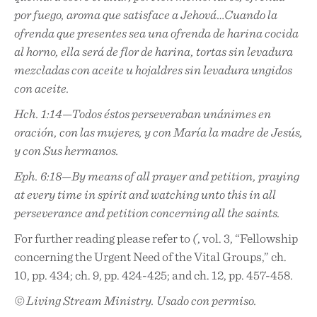
por fuego, aroma que satisface a Jehová…Cuando la
ofrenda que presentes sea una ofrenda de harina cocida
al horno, ella será de flor de harina, tortas sin levadura
mezcladas con aceite u hojaldres sin levadura ungidos
con aceite.
Hch. 1:14—Todos éstos perseveraban unánimes en
oración, con las mujeres, y con María la madre de Jesús,
y con Sus hermanos.
Eph. 6:18—By means of all prayer and petition, praying
at every time in spirit and watching unto this in all
perseverance and petition concerning all the saints.
For further reading please refer to
(
, vol. 3, “Fellowship
concerning the Urgent Need of the Vital Groups,” ch.
10, pp. 434; ch. 9, pp. 424-425; and ch. 12, pp. 457-458.
© Living Stream Ministry. Usado con permiso.