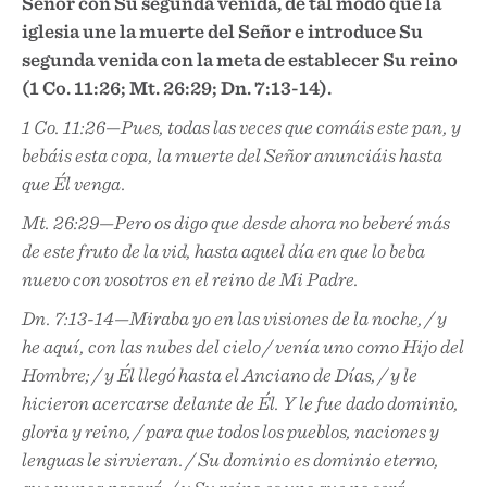
Señor con Su segunda venida, de tal modo que la
iglesia une la muerte del Señor e introduce Su
segunda venida con la meta de establecer Su reino
(1 Co. 11:26; Mt. 26:29; Dn. 7:13-14).
1 Co. 11:26—Pues, todas las veces que comáis este pan, y
bebáis esta copa, la muerte del Señor anunciáis hasta
que Él venga.
Mt. 26:29—Pero os digo que desde ahora no beberé más
de este fruto de la vid, hasta aquel día en que lo beba
nuevo con vosotros en el reino de Mi Padre.
Dn. 7:13-14—Miraba yo en las visiones de la noche, / y
he aquí, con las nubes del cielo / venía uno como Hijo del
Hombre; / y Él llegó hasta el Anciano de Días, / y le
hicieron acercarse delante de Él. Y le fue dado dominio,
gloria y reino, / para que todos los pueblos, naciones y
lenguas le sirvieran. / Su dominio es dominio eterno,