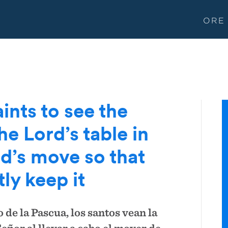
ORE
aints to see the
e Lord’s table in
d’s move so that
tly keep it
o de la Pascua, los santos vean la
eñor al llevar a cabo el mover de