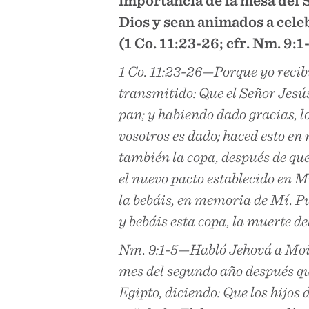
Dios y sean animados a celeb
(1 Co. 11:23-26; cfr. Nm. 9:1
1 Co. 11:23-26—Porque yo recibí
transmitido: Que el Señor Jesús
pan; y habiendo dado gracias, lo
vosotros es dado; haced esto 
también la copa, después de que
el nuevo pacto establecido en Mi
la bebáis, en memoria de Mí. Pu
y bebáis esta copa, la muerte d
Nm. 9:1-5—Habló Jehová a Moisé
mes del segundo año después que
Egipto, diciendo: Que los hijos 