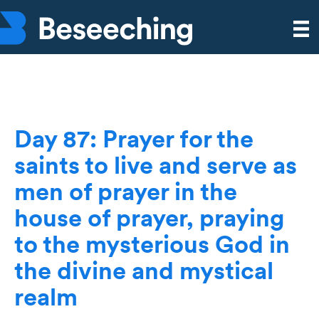
Day 87: Prayer for the
saints to live and serve as
men of prayer in the
house of prayer, praying
to the mysterious God in
the divine and mystical
realm